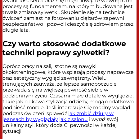
wydolność serca oraz siłę mięśniową. Te wewnętrzne
procesy są fundamentem, na którym budowana jest
trwała zmiana sylwetki. Skupienie się na technice
ćwiczeń zamiast na forsowaniu ciężarów zapewni
bezpieczeństwo i pozwoli cieszyć się zdrowiem przez
długie lata.
Czy warto stosować dodatkowe
techniki poprawy sylwetki?
Oprócz pracy na sali, istotne są nawyki
okołotreningowe, które wspierają procesy naprawcze
oraz estetyczny wygląd zewnętrzny. Wielu
trenujących zauważa, że lepsze samopoczucie
przekłada się na większą pewność siebie w
codziennym życiu. Czasami małe detale w wyglądzie,
takie jak ciekawa stylizacja odzieży, mogą dodatkowo
podnieść morale. Jeśli interesuje Cię modny wygląd
podczas ćwiczeń, sprawdź
jak zrobić dziury w
jeansach by wyglądały jak z salonu
i wyraź swój
unikalny styl, który doda Ci pewności w każdej
sytuacji.