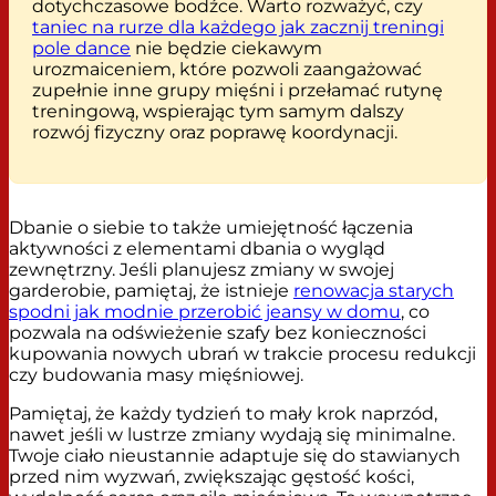
dotychczasowe bodźce. Warto rozważyć, czy
taniec na rurze dla każdego jak zacznij treningi
pole dance
nie będzie ciekawym
urozmaiceniem, które pozwoli zaangażować
zupełnie inne grupy mięśni i przełamać rutynę
treningową, wspierając tym samym dalszy
rozwój fizyczny oraz poprawę koordynacji.
Dbanie o siebie to także umiejętność łączenia
aktywności z elementami dbania o wygląd
zewnętrzny. Jeśli planujesz zmiany w swojej
garderobie, pamiętaj, że istnieje
renowacja starych
spodni jak modnie przerobić jeansy w domu
, co
pozwala na odświeżenie szafy bez konieczności
kupowania nowych ubrań w trakcie procesu redukcji
czy budowania masy mięśniowej.
Pamiętaj, że każdy tydzień to mały krok naprzód,
nawet jeśli w lustrze zmiany wydają się minimalne.
Twoje ciało nieustannie adaptuje się do stawianych
przed nim wyzwań, zwiększając gęstość kości,