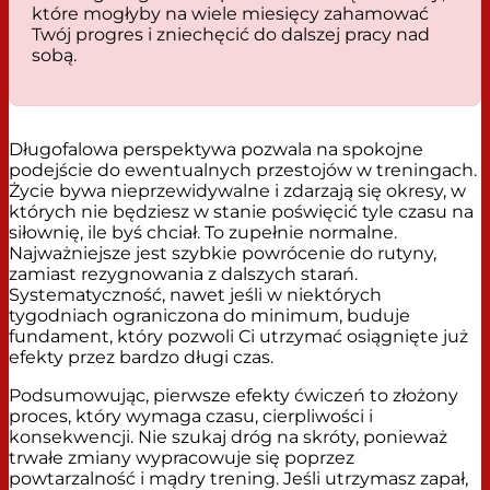
które mogłyby na wiele miesięcy zahamować
Twój progres i zniechęcić do dalszej pracy nad
sobą.
Długofalowa perspektywa pozwala na spokojne
podejście do ewentualnych przestojów w treningach.
Życie bywa nieprzewidywalne i zdarzają się okresy, w
których nie będziesz w stanie poświęcić tyle czasu na
siłownię, ile byś chciał. To zupełnie normalne.
Najważniejsze jest szybkie powrócenie do rutyny,
zamiast rezygnowania z dalszych starań.
Systematyczność, nawet jeśli w niektórych
tygodniach ograniczona do minimum, buduje
fundament, który pozwoli Ci utrzymać osiągnięte już
efekty przez bardzo długi czas.
Podsumowując, pierwsze efekty ćwiczeń to złożony
proces, który wymaga czasu, cierpliwości i
konsekwencji. Nie szukaj dróg na skróty, ponieważ
trwałe zmiany wypracowuje się poprzez
powtarzalność i mądry trening. Jeśli utrzymasz zapał,