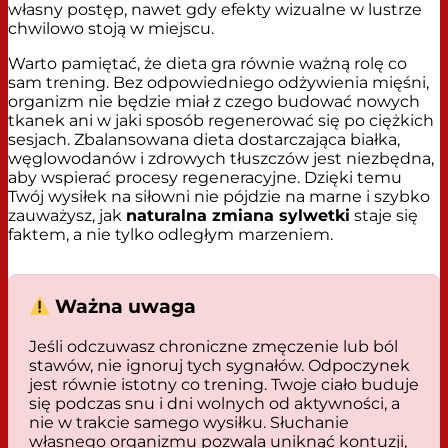
własny postęp, nawet gdy efekty wizualne w lustrze
chwilowo stoją w miejscu.
Warto pamiętać, że dieta gra równie ważną rolę co
sam trening. Bez odpowiedniego odżywienia mięśni,
organizm nie będzie miał z czego budować nowych
tkanek ani w jaki sposób regenerować się po ciężkich
sesjach. Zbalansowana dieta dostarczająca białka,
węglowodanów i zdrowych tłuszczów jest niezbędna,
aby wspierać procesy regeneracyjne. Dzięki temu
Twój wysiłek na siłowni nie pójdzie na marne i szybko
zauważysz, jak
naturalna zmiana sylwetki
staje się
faktem, a nie tylko odległym marzeniem.
Ważna uwaga
Jeśli odczuwasz chroniczne zmęczenie lub ból
stawów, nie ignoruj tych sygnałów. Odpoczynek
jest równie istotny co trening. Twoje ciało buduje
się podczas snu i dni wolnych od aktywności, a
nie w trakcie samego wysiłku. Słuchanie
własnego organizmu pozwala uniknąć kontuzji,