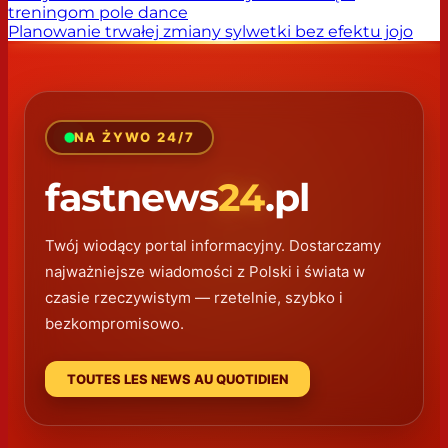
treningom pole dance
Planowanie trwałej zmiany sylwetki bez efektu jojo
NA ŻYWO 24/7
fastnews
24
.pl
Twój wiodący portal informacyjny. Dostarczamy
najważniejsze wiadomości z Polski i świata w
czasie rzeczywistym — rzetelnie, szybko i
bezkompromisowo.
TOUTES LES NEWS AU QUOTIDIEN