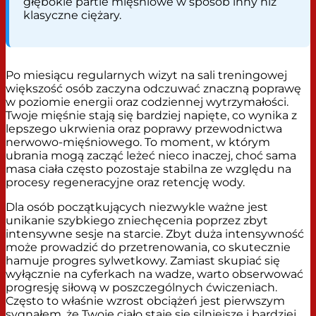
głębokie partie mięśniowe w sposób inny niż
klasyczne ciężary.
Po miesiącu regularnych wizyt na sali treningowej
większość osób zaczyna odczuwać znaczną poprawę
w poziomie energii oraz codziennej wytrzymałości.
Twoje mięśnie stają się bardziej napięte, co wynika z
lepszego ukrwienia oraz poprawy przewodnictwa
nerwowo-mięśniowego. To moment, w którym
ubrania mogą zacząć leżeć nieco inaczej, choć sama
masa ciała często pozostaje stabilna ze względu na
procesy regeneracyjne oraz retencję wody.
Dla osób początkujących niezwykle ważne jest
unikanie szybkiego zniechęcenia poprzez zbyt
intensywne sesje na starcie. Zbyt duża intensywność
może prowadzić do przetrenowania, co skutecznie
hamuje progres sylwetkowy. Zamiast skupiać się
wyłącznie na cyferkach na wadze, warto obserwować
progresję siłową w poszczególnych ćwiczeniach.
Często to właśnie wzrost obciążeń jest pierwszym
sygnałem, że Twoje ciało staje się silniejsze i bardziej