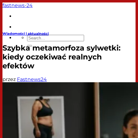
Przewiń
fastnews-24
do
zawartości
Artykuły
Wiadomości i aktualności
Szybka metamorfoza sylwetki:
kiedy oczekiwać realnych
efektów
przez
Fastnews24