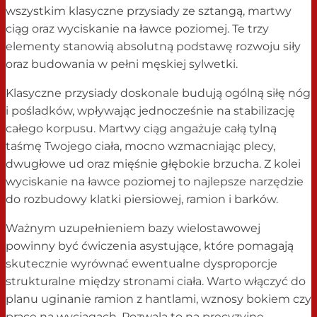
wszystkim klasyczne przysiady ze sztangą, martwy
ciąg oraz wyciskanie na ławce poziomej. Te trzy
elementy stanowią absolutną podstawę rozwoju siły
oraz budowania w pełni męskiej sylwetki.
Klasyczne przysiady doskonale budują ogólną siłę nóg
i pośladków, wpływając jednocześnie na stabilizację
całego korpusu. Martwy ciąg angażuje całą tylną
taśmę Twojego ciała, mocno wzmacniając plecy,
dwugłowe ud oraz mięśnie głębokie brzucha. Z kolei
wyciskanie na ławce poziomej to najlepsze narzędzie
do rozbudowy klatki piersiowej, ramion i barków.
Ważnym uzupełnieniem bazy wielostawowej
powinny być ćwiczenia asystujące, które pomagają
skutecznie wyrównać ewentualne dysproporcje
strukturalne między stronami ciała. Warto włączyć do
planu uginanie ramion z hantlami, wznosy bokiem czy
pracę na wyciągach. Pozwala to na precyzyjne