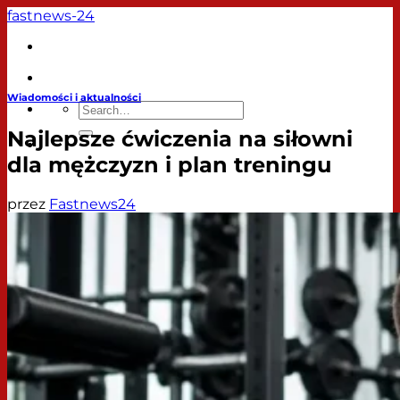
Przewiń
fastnews-24
do
zawartości
Artykuły
Wiadomości i aktualności
Najlepsze ćwiczenia na siłowni
dla mężczyzn i plan treningu
przez
Fastnews24