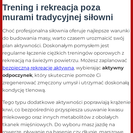
Trening i rekreacja poza
murami tradycyjnej siłowni
Choć profesjonalna siłownia oferuje najlepsze warunki
do budowania masy, warto czasem urozmaicić swój
plan aktywności. Doskonałym pomysłem jest
regularne łączenie ciężkich treningów oporowych z
rekreacją na świeżym powietrzu. Możesz zaplanować
bezpieczną rekreację aktywną
, wybierając
aktywny
odpoczynek
, który skutecznie pomoże Ci
zregenerować zmęczony umysł i utrzymać doskonałą
kondycję tlenową.
Tego typu dodatkowe aktywności poprawiają krążenie
krwi, co bezpośrednio przyspiesza usuwanie kwasu
mlekowego oraz innych metabolitów z obolałych
tkanek mięśniowych. Do wyboru masz jazdę na
rowerze, pływanie na basenie czy długie, marszowe