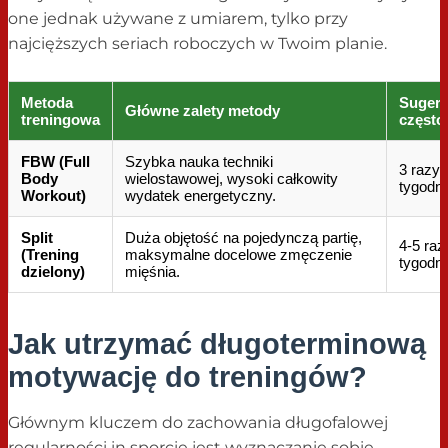
one jednak używane z umiarem, tylko przy
najcięższych seriach roboczych w Twoim planie.
Metoda
Suger
Główne zalety metody
treningowa
często
FBW (Full
Szybka nauka techniki
3 razy 
Body
wielostawowej, wysoki całkowity
tygodni
Workout)
wydatek energetyczny.
Split
Duża objętość na pojedynczą partię,
4-5 raz
(Trening
maksymalne docelowe zmęczenie
tygodni
dzielony)
mięśnia.
Jak utrzymać długoterminową
motywację do treningów?
Głównym kluczem do zachowania długofalowej
regularności in sporcie jest wyznaczanie sobie