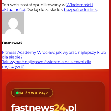
Ten wpis został opublikowany w
Wiadomości i
aktualności
. Dodaj do zakładek
bezpośredni link
.
Fastnews24
Fitness Academy Wrocław: jak wybrać najlepszy klub
dla siebie?
Jak wybrać najlepsze ćwiczenia na siłowni dla
mężczyzn?
NA ŻYWO 24/7
fastnews
24
.pl