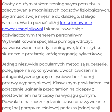
Osoby z dużym stażem treningowym potrzebują
zdecydowanie mocniejszych bodźców fizjologicznych,
aby zmusić swoje mięśnie do dalszego, stałego
wzrostu. Warto poznać bliżej
funkcjonowanie
nowoczesnej siłowni
i skonsultować się z
doświadczonym trenerem personalnym.
Wykwalifikowani specjaliści pomogą wdrożyć
zaawansowane metody treningowe, które szybko i
skutecznie przełamią każdą stagnację sylwetkową.
Jedną z niezwykle popularnych metod są superserie,
polegające na wykonywaniu dwóch ćwiczeń na
antagonistyczne grupy mięśniowe bez żadnej
przerwy wypoczynkowej. Klasycznym przykładem jest
połączenie uginania przedramion na bicepsy z
prostowaniem na tricepsy na wyciągu górnym.
Pozwala to na zaoszczędzenie czasu oraz wywołanie
potężnej pompy mięśniowej podczas jednej sesji.