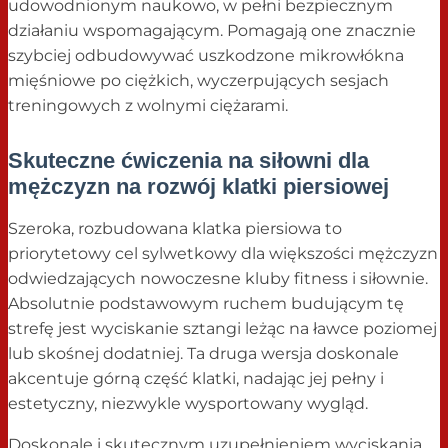
udowodnionym naukowo, w pełni bezpiecznym
działaniu wspomagającym. Pomagają one znacznie
szybciej odbudowywać uszkodzone mikrowłókna
mięśniowe po ciężkich, wyczerpujących sesjach
treningowych z wolnymi ciężarami.
Skuteczne ćwiczenia na siłowni dla
mężczyzn na rozwój klatki piersiowej
Szeroka, rozbudowana klatka piersiowa to
priorytetowy cel sylwetkowy dla większości mężczyzn
odwiedzających nowoczesne kluby fitness i siłownie.
Absolutnie podstawowym ruchem budującym tę
strefę jest wyciskanie sztangi leżąc na ławce poziomej
lub skośnej dodatniej. Ta druga wersja doskonale
akcentuje górną część klatki, nadając jej pełny i
estetyczny, niezwykle wysportowany wygląd.
Doskonale i skutecznym uzupełnieniem wyciskania