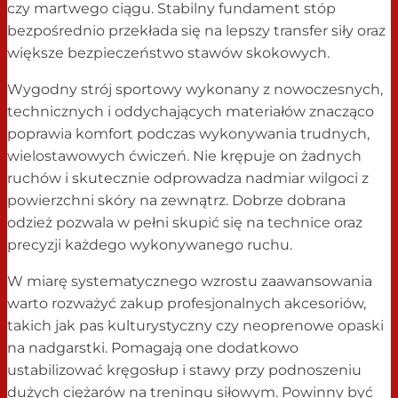
czy martwego ciągu. Stabilny fundament stóp
bezpośrednio przekłada się na lepszy transfer siły oraz
większe bezpieczeństwo stawów skokowych.
Wygodny strój sportowy wykonany z nowoczesnych,
technicznych i oddychających materiałów znacząco
poprawia komfort podczas wykonywania trudnych,
wielostawowych ćwiczeń. Nie krępuje on żadnych
ruchów i skutecznie odprowadza nadmiar wilgoci z
powierzchni skóry na zewnątrz. Dobrze dobrana
odzież pozwala w pełni skupić się na technice oraz
precyzji każdego wykonywanego ruchu.
W miarę systematycznego wzrostu zaawansowania
warto rozważyć zakup profesjonalnych akcesoriów,
takich jak pas kulturystyczny czy neoprenowe opaski
na nadgarstki. Pomagają one dodatkowo
ustabilizować kręgosłup i stawy przy podnoszeniu
dużych ciężarów na treningu siłowym. Powinny być