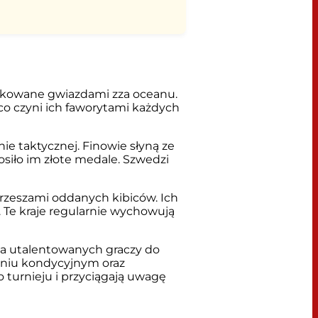
zpikowane gwiazdami zza oceanu.
 co czyni ich faworytami każdych
inie taktycznej. Finowie słyną ze
osiło im złote medale. Szwedzi
z rzeszami oddanych kibiców. Ich
 Te kraje regularnie wychowują
cza utalentowanych graczy do
aniu kondycyjnym oraz
turnieju i przyciągają uwagę