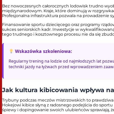
Bez nowoczesnych całorocznych lodowisk trudno wyobr
międzynarodowym. Kraje, które dominują w rozgrywkach,
Profesjonalna infrastruktura pozwala na prowadzenie 
Finansowanie sportu dziecięcego oraz programy rządow
sukces seniorskich kadr. Inwestycje w wykwalifikowan
tego trudnego i kosztownego procesu nie da się zbudo
Wskazówka szkoleniowa:
Regularny trening na lodzie od najmłodszych lat poz
techniki jazdy na łyżwach przed wprowadzeniem zaa
Jak kultura kibicowania wpływa na
Trybuny podczas meczów mistrzowskich to prawdziwa mo
Hokejowi kibice słyną z radosnego podejścia do sport
śpiewy i dopingowanie swoich ulubieńców sprawiają, ż