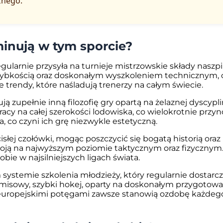
znego.
inują w tym sporcie?
regularnie przysyła na turnieje mistrzowskie składy nas
ą, szybkością oraz doskonałym wyszkoleniem technicznym,
 trendy, które naśladują trenerzy na całym świecie.
ują zupełnie inną filozofię gry opartą na żelaznej dyscypl
acy na całej szerokości lodowiska, co wielokrotnie przyn
, co czyni ich grę niezwykle estetyczną.
isłej czołówki, mogąc poszczycić się bogatą historią ora
oją na najwyższym poziomie taktycznym oraz fizycznym.
ie w najsilniejszych ligach świata.
 systemie szkolenia młodzieży, który regularnie dostar
omisowy, szybki hokej, oparty na doskonałym przygotow
uropejskimi potęgami zawsze stanowią ozdobę każdego 