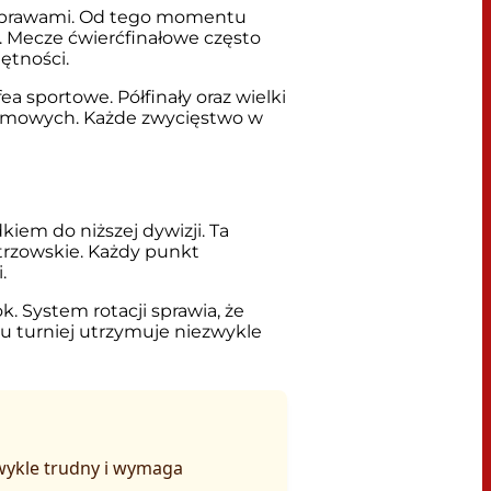
ymi prawami. Od tego momentu
. Mecze ćwierćfinałowe często
ętności.
a sportowe. Półfinały oraz wielki
 zimowych. Każde zwycięstwo w
iem do niższej dywizji. Ta
trzowskie. Każdy punkt
.
k. System rotacji sprawia, że
mu turniej utrzymuje niezwykle
zwykle trudny i wymaga