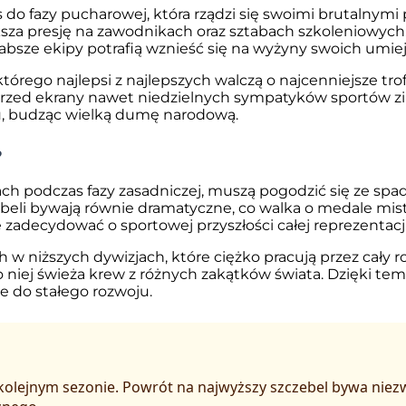
ns do fazy pucharowej, która rządzi się swoimi brutaln
ksza presję na zawodnikach oraz sztabach szkoleniowych
absze ekipy potrafią wznieść się na wyżyny swoich umiej
rego najlepsi z najlepszych walczą o najcenniejsze trofe
ąc przed ekrany nawet niedzielnych sympatyków sportów
ortu, budząc wielką dumę narodową.
?
ch podczas fazy zasadniczej, muszą pogodzić się ze spadk
beli bywają równie dramatyczne, co walka o medale mis
decydować o sportowej przyszłości całej reprezentacji
 w niższych dywizjach, które ciężko pracują przez cały ro
o niej świeża krew z różnych zakątków świata. Dzięki te
e do stałego rozwoju.
w kolejnym sezonie. Powrót na najwyższy szczebel bywa nie