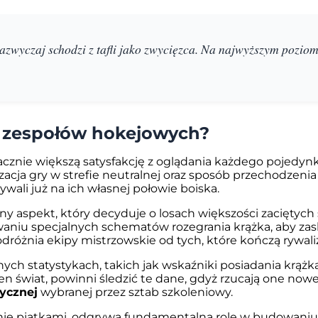
zazwyczaj schodzi z tafli jako zwycięzca. Na najwyższym pozio
ę zespołów hokejowych?
cznie większą satysfakcję z oglądania każdego pojedynk
acja gry w strefie neutralnej oraz sposób przechodzenia
wali już na ich własnej połowie boiska.
jny aspekt, który decyduje o losach większości zacięty
waniu specjalnych schematów rozegrania krążka, aby za
odróżnia ekipy mistrzowskie od tych, które kończą rywal
ch statystykach, takich jak wskaźniki posiadania krążka
ten świat, powinni śledzić te dane, gdyż rzucają one nowe 
tycznej
wybranej przez sztab szkoleniowy.
ie piątkami, odgrywa fundamentalną rolę w budowaniu s