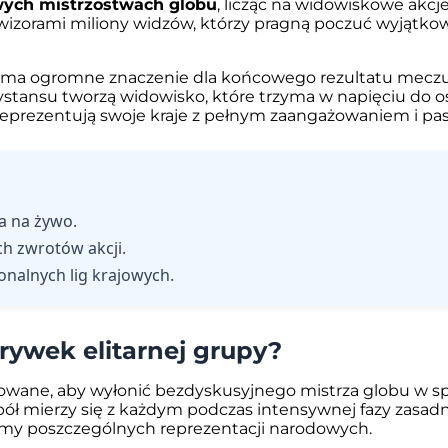
ych mistrzostwach globu
, licząc na widowiskowe akcj
wizorami miliony widzów, którzy pragną poczuć wyjątkow
 ma ogromne znaczenie dla końcowego rezultatu meczu.
ystansu tworzą widowisko, które trzyma w napięciu do ost
eprezentują swoje kraje z pełnym zaangażowaniem i pas
ta na żywo.
h zwrotów akcji.
nalnych lig krajowych.
rywek elitarnej grupy?
izowane, aby wyłonić bezdyskusyjnego mistrza globu w s
pół mierzy się z każdym podczas intensywnej fazy zasadn
rmy poszczególnych reprezentacji narodowych.