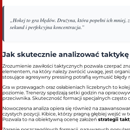
„Hokej to gra błędów. Drużyna, która popełni ich mniej, 
sekund i perfekcyjna koncentracja.”
Jak skutecznie analizować taktyk
Zrozumienie zawiłości taktycznych pozwala czerpać zna
elementem, na który należy zwrócić uwagę, jest organiz
stosujące agresywny pressing potrafią wymusić błędy ry
Gra w przewagach oraz osłabieniach liczebnych to kole
poziomie. Trenerzy spędzają setki godzin na opracowy
przeciwnika. Skuteczność formacji specjalnych często 
Nowoczesna analiza opiera się również na zaawansowany
czystych pozycji. Kibice, którzy pragną głębiej wejść w 
Pozwala to na obiektywną ocenę założeń
strategii tak
Zgranie poszczególnych formacji, nazywanych popularn