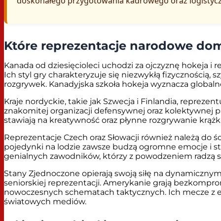
doskonałego przygotowania kadrowego oraz logistyc
Które reprezentacje narodowe dom
Kanada od dziesięcioleci uchodzi za ojczyznę hokeja i 
Ich styl gry charakteryzuje się niezwykłą fizyczności
rozgrywek. Kanadyjska szkoła hokeja wyznacza globalne
Kraje nordyckie, takie jak Szwecja i Finlandia, reprezent
znakomitej organizacji defensywnej oraz kolektywnej pr
stawiają na kreatywność oraz płynne rozgrywanie krążka
Reprezentacje Czech oraz Słowacji również należą do śc
pojedynki na lodzie zawsze budzą ogromne emocje i st
genialnych zawodników, którzy z powodzeniem radzą sob
Stany Zjednoczone opierają swoją siłę na dynamicznym
seniorskiej reprezentacji. Amerykanie grają bezkompr
nowoczesnych schematach taktycznych. Ich mecze z e
światowych mediów.