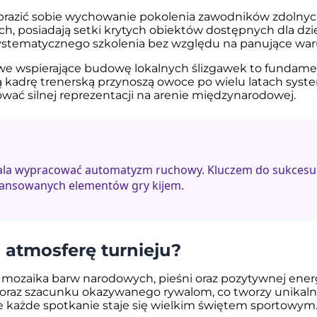
azić sobie wychowanie pokolenia zawodników zdolnych 
 posiadają setki krytych obiektów dostępnych dla dzieci
systematycznego szkolenia bez względu na panujące war
e wspierające budowę lokalnych ślizgawek to fundament
ą kadrę trenerską przynoszą owoce po wielu latach syst
wać silnej reprezentacji na arenie międzynarodowej.
wala wypracować automatyzm ruchowy. Kluczem do sukcesu 
wansowanych elementów gry kijem.
 atmosferę turnieju?
zaika barw narodowych, pieśni oraz pozytywnej energii
u oraz szacunku okazywanego rywalom, co tworzy unikaln
e każde spotkanie staje się wielkim świętem sportowym