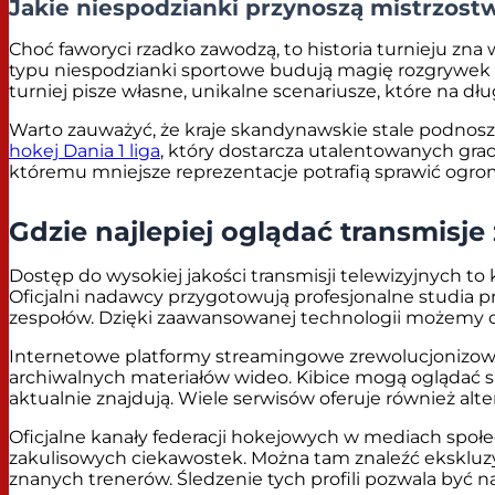
Jakie niespodzianki przynoszą mistrzost
Choć faworyci rzadko zawodzą, to historia turnieju zn
typu niespodzianki sportowe budują magię rozgrywek i s
turniej pisze własne, unikalne scenariusze, które na d
Warto zauważyć, że kraje skandynawskie stale podnos
hokej Dania 1 liga
, który dostarcza utalentowanych gra
któremu mniejsze reprezentacje potrafią sprawić ogr
Gdzie najlepiej oglądać transmisje
Dostęp do wysokiej jakości transmisji telewizyjnych t
Oficjalni nadawcy przygotowują profesjonalne studia p
zespołów. Dzięki zaawansowanej technologii możemy og
Internetowe platformy streamingowe zrewolucjonizowa
archiwalnych materiałów wideo. Kibice mogą oglądać s
aktualnie znajdują. Wiele serwisów oferuje również al
Oficjalne kanały federacji hokejowych w mediach społe
zakulisowych ciekawostek. Można tam znaleźć ekskluzy
znanych trenerów. Śledzenie tych profili pozwala być n