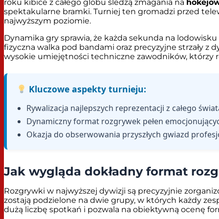
roku kibice z całego globu śledzą zmagania na
hokejow
spektakularne bramki. Turniej ten gromadzi przed tele
najwyższym poziomie.
Dynamika gry sprawia, że każda sekunda na lodowisku
fizyczna walka pod bandami oraz precyzyjne strzały z d
wysokie umiejętności techniczne zawodników, którzy r
Kluczowe aspekty turnieju:
Rywalizacja najlepszych reprezentacji z całego świa
Dynamiczny format rozgrywek pełen emocjonującyc
Okazja do obserwowania przyszłych gwiazd profesjo
Jak wygląda dokładny format rozg
Rozgrywki w najwyższej dywizji są precyzyjnie zorgan
zostają podzielone na dwie grupy, w których każdy zes
dużą liczbę spotkań i pozwala na obiektywną ocenę fo