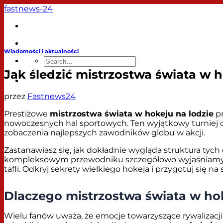
Przewiń
fastnews-24
do
zawartości
Artykuły
Wiadomości i aktualności
Jak śledzić mistrzostwa świata w h
przez
Fastnews24
Prestiżowe
mistrzostwa świata w hokeju na lodzie
pr
nowoczesnych hal sportowych. Ten wyjątkowy turniej o
zobaczenia najlepszych zawodników globu w akcji.
Zastanawiasz się, jak dokładnie wygląda struktura tych
kompleksowym przewodniku szczegółowo wyjaśniamy za
tafli. Odkryj sekrety wielkiego hokeja i przygotuj się n
Dlaczego mistrzostwa świata w hok
Wielu fanów uważa, że emocje towarzyszące rywalizacj