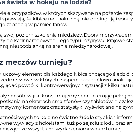
wa świata w hokeju na lodzie?
a wiele przypadków, w których skazywane na pożarcie ze
prawiają, że kibice neutralni chętnie dopingują teorety
ługo zapadają w pamięć fanów.
zą swój poziom szkolenia młodzieży. Dobrym przykłade
czy do kadr narodowych. Tego typu rozgrywki krajowe st
omną niespodziankę na arenie międzynarodowej.
 z meczów turnieju?
o kluczowy element dla każdego kibica chcącego śledzić 
rzedmeczowe, w których eksperci szczegółowo analizują 
lądać powtórki kontrowersyjnych sytuacji z kilkunastu
ły sposób, w jaki konsumujemy sport, oferując pełną m
potkania na ekranach smartfonów czy tabletów, niezależ
ternatywny komentarz oraz statystyki wyświetlane na ży
cznościowych to kolejne świetne źródło szybkich informa
wne wywiady z hokeistami tuż po zejściu z lodu oraz an
a bieżąco ze wszystkimi wydarzeniami wokół turnieju.