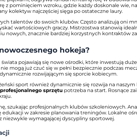
ę z pominięciem wzroku, gdzie każdy doskonale wie, na
ny kolektyw najczęściej sięga po ostateczne laury.
ch talentów do swoich klubów. Często analizują oni mni
zyskać wartościowych graczy. Mistrzostwa stanowią ide
iu nowych, znacznie bardziej korzystnych kontraktów 
u nowoczesnego hokeja?
 świata pojawiają się nowe ośrodki, które inwestują duże
 nie mogą już czuć się w pełni bezpiecznie podczas me
 dynamicznie rozwijającym się sporcie kobiecym.
żeński sport również dynamicznie się rozwija na naszym
profesjonalnego sprzętu
potrzeba na start. Rosnące za
raju.
nę, szukając profesjonalnych klubów szkoleniowych. Anali
 edukacji w zakresie planowania treningów. Lokalne ośro
z niezwykle wymagającej dyscypliny sportowej.
cji