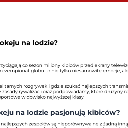
okeju na lodzie?
zyciągają co sezon miliony kibiców przed ekrany telewi
 czempionat globu to nie tylko niesamowite emocje, ale
 elitarnych rozgrywek i gdzie szukać najlepszych transm
sady rywalizacji oraz podpowiadamy, które drużyny re
a sportowe widowisko najwyższej klasy.
eju na lodzie pasjonują kibiców?
i najlepszych zespołów są nieporównywalne z żadną inn