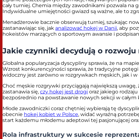
cały turniej. Chemia między zawodnikami pozwala na gr
Indywidualne umiejętności gwiazd są ważne, ale to zgra
Menadżerowie bacznie obserwują turniej, szukając nowy
zastanawiając się, jak
analizować hokej w Danii
, aby po
hokeistów marzących o sportowym awansie i podpisan
Jakie czynniki decydują o rozwoj
Globalna popularyzacja dyscypliny sprawia, że na mapie
Wzrost konkurencyjności sprawia, że tradycyjne potęgi
widoczny jest zarówno w rozgrywkach męskich, jak i w
Choć męskie rozgrywki przyciągają największą uwagę, 
zastanawia się,
czy hokej jest drogi
oraz jakiego rodzaju
bezpośrednio na powstawanie nowych sekcji w całym k
Młode zawodniczki coraz chętniej wybierają tę dyscypli
obecnie
hokej kobiet w Polsce
, widać wyraźną potrzebę
start każdemu młodemu adeptowi tej pasjonującej ora
Rola infrastruktury w sukcesie reprezenta