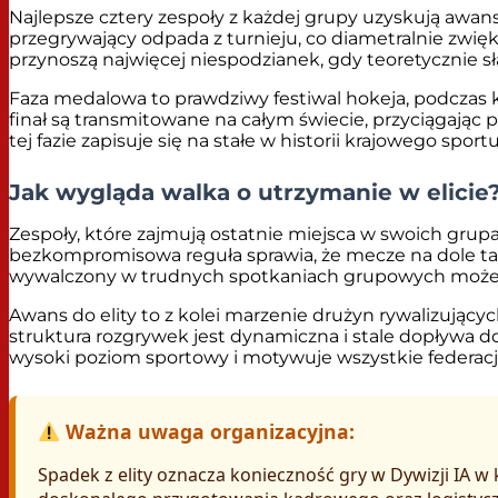
Najlepsze cztery zespoły z każdej grupy uzyskują awa
przegrywający odpada z turnieju, co diametralnie zwię
przynoszą najwięcej niespodzianek, gdy teoretycznie sł
Faza medalowa to prawdziwy festiwal hokeja, podczas któ
finał są transmitowane na całym świecie, przyciągaj
tej fazie zapisuje się na stałe w historii krajowego sp
Jak wygląda walka o utrzymanie w elicie
Zespoły, które zajmują ostatnie miejsca w swoich grupa
bezkompromisowa reguła sprawia, że mecze na dole ta
wywalczony w trudnych spotkaniach grupowych może za
Awans do elity to z kolei marzenie drużyn rywalizujących
struktura rozgrywek jest dynamiczna i stale dopływa d
wysoki poziom sportowy i motywuje wszystkie federacj
Ważna uwaga organizacyjna:
Spadek z elity oznacza konieczność gry w Dywizji IA 