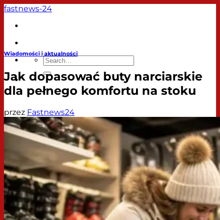
Przewiń
fastnews-24
do
zawartości
Artykuły
Wiadomości i aktualności
Jak dopasować buty narciarskie
dla pełnego komfortu na stoku
przez
Fastnews24