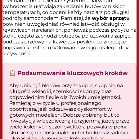
mechaniczne. Zapięcia z systemem łatwego
wchodzenia ułatwiają zakładanie butów w niskich
temperaturach, co doceni każdy narciarz po długiej
podróży samochodem. Pamiętaj, że
wybór sprzętu
powinien uwzględniać również łatwość obsługi w
rękawicach narciarskich, ponieważ podczas pobytu na
stoku często zachodzi potrzeba poluzowania zapięć
podczas przerwy na kawę czy posiłek, co znacząco
poprawia komfort użytkowania w ciągu całego dnia
aktywności.
Podsumowanie kluczowych kroków
Aby uniknąć błędów przy zakupie, skup się na
długości wkładki, szerokości skorupy oraz
odpowiednim flexie dla Twoich umiejętności.
Pamiętaj o wizycie u profesjonalnego
bootfittera, jeśli odczuwasz dyskomfort w
gotowych modelach. Dobrze dobrany but to
inwestycja w bezpieczną i przyjemną jazdę przez
wiele kolejnych sezonów, która pozwala w pełni
skupić się na doskonaleniu techniki oraz radości
płynącej z pokonywania kolejnych tras