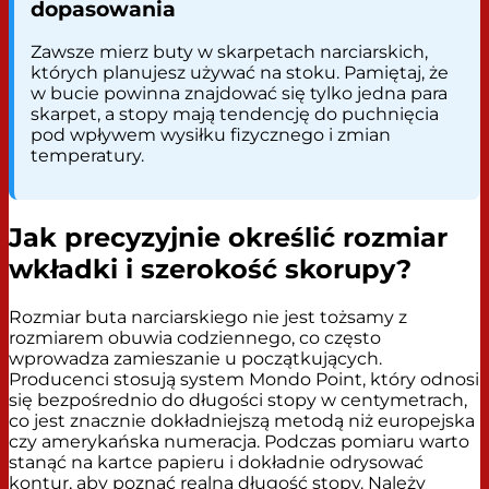
dopasowania
Zawsze mierz buty w skarpetach narciarskich,
których planujesz używać na stoku. Pamiętaj, że
w bucie powinna znajdować się tylko jedna para
skarpet, a stopy mają tendencję do puchnięcia
pod wpływem wysiłku fizycznego i zmian
temperatury.
Jak precyzyjnie określić rozmiar
wkładki i szerokość skorupy?
Rozmiar buta narciarskiego nie jest tożsamy z
rozmiarem obuwia codziennego, co często
wprowadza zamieszanie u początkujących.
Producenci stosują system Mondo Point, który odnosi
się bezpośrednio do długości stopy w centymetrach,
co jest znacznie dokładniejszą metodą niż europejska
czy amerykańska numeracja. Podczas pomiaru warto
stanąć na kartce papieru i dokładnie odrysować
kontur, aby poznać realną długość stopy. Należy