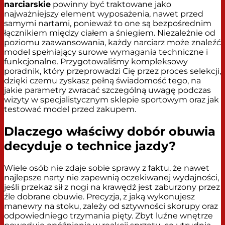
narciarskie
powinny być traktowane jako
najważniejszy element wyposażenia, nawet przed
samymi nartami, ponieważ to one są bezpośrednim
łącznikiem między ciałem a śniegiem. Niezależnie od
poziomu zaawansowania, każdy narciarz może znaleźć
model spełniający surowe wymagania techniczne i
funkcjonalne. Przygotowaliśmy kompleksowy
poradnik, który przeprowadzi Cię przez proces selekcji,
dzięki czemu zyskasz pełną świadomość tego, na
jakie parametry zwracać szczególną uwagę podczas
wizyty w specjalistycznym sklepie sportowym oraz jak
testować model przed zakupem.
Dlaczego właściwy dobór obuwia
decyduje o technice jazdy?
Wiele osób nie zdaje sobie sprawy z faktu, że nawet
najlepsze narty nie zapewnią oczekiwanej wydajności,
jeśli przekaz sił z nogi na krawędź jest zaburzony przez
źle dobrane obuwie. Precyzja, z jaką wykonujesz
manewry na stoku, zależy od sztywności skorupy oraz
odpowiedniego trzymania pięty. Zbyt luźne wnętrze