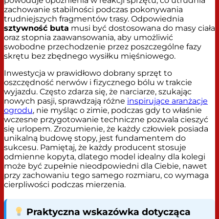
powoduje opóźnienia w reakcji sprzętu, co utrudnia
zachowanie stabilności podczas pokonywania
trudniejszych fragmentów trasy. Odpowiednia
sztywność buta
musi być dostosowana do masy ciała
oraz stopnia zaawansowania, aby umożliwić
swobodne przechodzenie przez poszczególne fazy
skrętu bez zbędnego wysiłku mięśniowego.
Inwestycja w prawidłowo dobrany sprzęt to
oszczędność nerwów i fizycznego bólu w trakcie
wyjazdu. Często zdarza się, że narciarze, szukając
nowych pasji, sprawdzają różne
inspirujące aranżacje
ogrodu
, nie myśląc o zimie, podczas gdy to właśnie
wczesne przygotowanie techniczne pozwala cieszyć
się urlopem. Zrozumienie, że każdy człowiek posiada
unikalną budowę stopy, jest fundamentem do
sukcesu. Pamiętaj, że każdy producent stosuje
odmienne kopyta, dlatego model idealny dla kolegi
może być zupełnie nieodpowiedni dla Ciebie, nawet
przy zachowaniu tego samego rozmiaru, co wymaga
cierpliwości podczas mierzenia.
Praktyczna wskazówka dotycząca