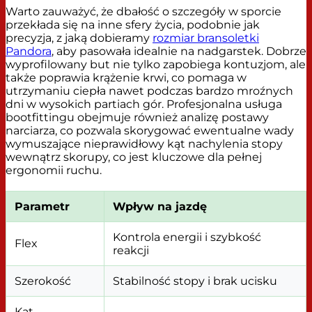
Warto zauważyć, że dbałość o szczegóły w sporcie
przekłada się na inne sfery życia, podobnie jak
precyzja, z jaką dobieramy
rozmiar bransoletki
Pandora
, aby pasowała idealnie na nadgarstek. Dobrze
wyprofilowany but nie tylko zapobiega kontuzjom, ale
także poprawia krążenie krwi, co pomaga w
utrzymaniu ciepła nawet podczas bardzo mroźnych
dni w wysokich partiach gór. Profesjonalna usługa
bootfittingu obejmuje również analizę postawy
narciarza, co pozwala skorygować ewentualne wady
wymuszające nieprawidłowy kąt nachylenia stopy
wewnątrz skorupy, co jest kluczowe dla pełnej
ergonomii ruchu.
Parametr
Wpływ na jazdę
Kontrola energii i szybkość
Flex
reakcji
Szerokość
Stabilność stopy i brak ucisku
Kąt