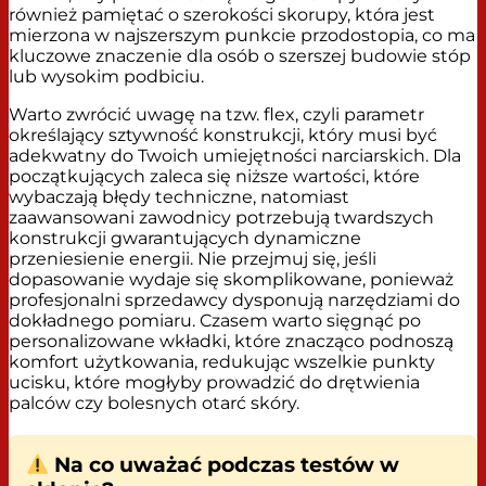
również pamiętać o szerokości skorupy, która jest
mierzona w najszerszym punkcie przodostopia, co ma
kluczowe znaczenie dla osób o szerszej budowie stóp
lub wysokim podbiciu.
Warto zwrócić uwagę na tzw. flex, czyli parametr
określający sztywność konstrukcji, który musi być
adekwatny do Twoich umiejętności narciarskich. Dla
początkujących zaleca się niższe wartości, które
wybaczają błędy techniczne, natomiast
zaawansowani zawodnicy potrzebują twardszych
konstrukcji gwarantujących dynamiczne
przeniesienie energii. Nie przejmuj się, jeśli
dopasowanie wydaje się skomplikowane, ponieważ
profesjonalni sprzedawcy dysponują narzędziami do
dokładnego pomiaru. Czasem warto sięgnąć po
personalizowane wkładki, które znacząco podnoszą
komfort użytkowania, redukując wszelkie punkty
ucisku, które mogłyby prowadzić do drętwienia
palców czy bolesnych otarć skóry.
Na co uważać podczas testów w