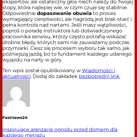
ekspertów, ale ostateczny głos niech należy do Twojej
stopy, która najlepiej wie, w czym czuje się stabilnie.
Odpowiednie
dopasowanie obuwia
to proces
wymagający cierpliwości, ale nagrodą jest brak otarć i
pełna kontrola nad nartami. Jeśli masz wątpliwości,
poproś o poradę instruktora lub doświadczonego
pracownika serwisu, którzy często potrafią wskazać
drobne błędy, których sami nie zauważamy podczas
przymiarki. Ciesz się procesem wyboru tak samo, jak
późniejszą jazdą, bo to fundament każdego udanego
wyjazdu na narty w góry.
Ten wpis został opublikowany w
Wiadomości i
aktualności
. Dodaj do zakładek
bezpośredni link
.
Fastnews24
Inspirujące aranżacje ogrodu przed domem dla
każdego metrażu