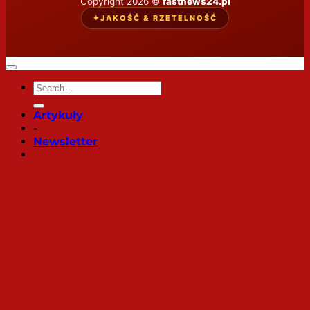
Copyright 2026 ©
fastnews24.pl
✦
JAKOŚĆ & RZETELNOŚĆ
Artykuły
-
Newsletter