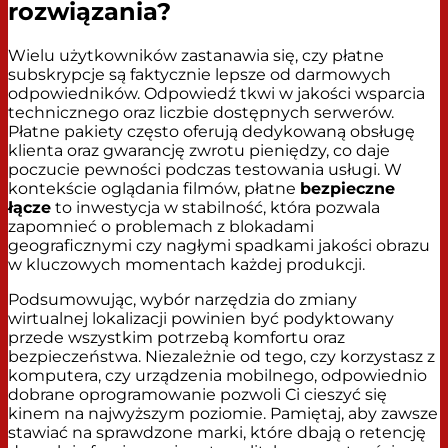
rozwiązania?
Wielu użytkowników zastanawia się, czy płatne
subskrypcje są faktycznie lepsze od darmowych
odpowiedników. Odpowiedź tkwi w jakości wsparcia
technicznego oraz liczbie dostępnych serwerów.
Płatne pakiety często oferują dedykowaną obsługę
klienta oraz gwarancję zwrotu pieniędzy, co daje
poczucie pewności podczas testowania usługi. W
kontekście oglądania filmów, płatne
bezpieczne
łącze
to inwestycja w stabilność, która pozwala
zapomnieć o problemach z blokadami
geograficznymi czy nagłymi spadkami jakości obrazu
w kluczowych momentach każdej produkcji.
Podsumowując, wybór narzędzia do zmiany
wirtualnej lokalizacji powinien być podyktowany
przede wszystkim potrzebą komfortu oraz
bezpieczeństwa. Niezależnie od tego, czy korzystasz z
komputera, czy urządzenia mobilnego, odpowiednio
dobrane oprogramowanie pozwoli Ci cieszyć się
kinem na najwyższym poziomie. Pamiętaj, aby zawsze
stawiać na sprawdzone marki, które dbają o retencję