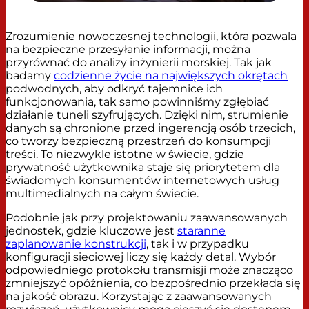
Zrozumienie nowoczesnej technologii, która pozwala
na bezpieczne przesyłanie informacji, można
przyrównać do analizy inżynierii morskiej. Tak jak
badamy
codzienne życie na największych okrętach
podwodnych, aby odkryć tajemnice ich
funkcjonowania, tak samo powinniśmy zgłębiać
działanie tuneli szyfrujących. Dzięki nim, strumienie
danych są chronione przed ingerencją osób trzecich,
co tworzy bezpieczną przestrzeń do konsumpcji
treści. To niezwykle istotne w świecie, gdzie
prywatność użytkownika staje się priorytetem dla
świadomych konsumentów internetowych usług
multimedialnych na całym świecie.
Podobnie jak przy projektowaniu zaawansowanych
jednostek, gdzie kluczowe jest
staranne
zaplanowanie konstrukcji
, tak i w przypadku
konfiguracji sieciowej liczy się każdy detal. Wybór
odpowiedniego protokołu transmisji może znacząco
zmniejszyć opóźnienia, co bezpośrednio przekłada się
na jakość obrazu. Korzystając z zaawansowanych