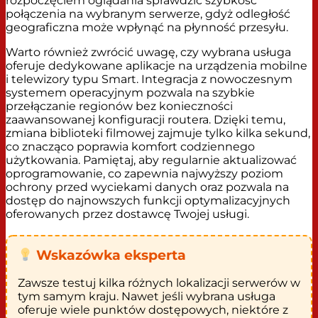
rozpoczęciem oglądania sprawdzić szybkość
połączenia na wybranym serwerze, gdyż odległość
geograficzna może wpłynąć na płynność przesyłu.
Warto również zwrócić uwagę, czy wybrana usługa
oferuje dedykowane aplikacje na urządzenia mobilne
i telewizory typu Smart. Integracja z nowoczesnym
systemem operacyjnym pozwala na szybkie
przełączanie regionów bez konieczności
zaawansowanej konfiguracji routera. Dzięki temu,
zmiana biblioteki filmowej zajmuje tylko kilka sekund,
co znacząco poprawia komfort codziennego
użytkowania. Pamiętaj, aby regularnie aktualizować
oprogramowanie, co zapewnia najwyższy poziom
ochrony przed wyciekami danych oraz pozwala na
dostęp do najnowszych funkcji optymalizacyjnych
oferowanych przez dostawcę Twojej usługi.
Wskazówka eksperta
Zawsze testuj kilka różnych lokalizacji serwerów w
tym samym kraju. Nawet jeśli wybrana usługa
oferuje wiele punktów dostępowych, niektóre z