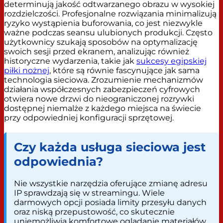
determinują jakość odtwarzanego obrazu w wysokiej
rozdzielczości. Profesjonalne rozwiązania minimalizują
ryzyko wystąpienia buforowania, co jest niezwykle
ważne podczas seansu ulubionych produkcji. Często
użytkownicy szukają sposobów na optymalizację
swoich sesji przed ekranem, analizując również
historyczne wydarzenia, takie jak
sukcesy egipskiej
piłki nożnej
, które są równie fascynujące jak sama
technologia sieciowa. Zrozumienie mechanizmów
działania współczesnych zabezpieczeń cyfrowych
otwiera nowe drzwi do nieograniczonej rozrywki
dostępnej niemalże z każdego miejsca na świecie
przy odpowiedniej konfiguracji sprzętowej.
Czy każda usługa sieciowa jest
odpowiednia?
Nie wszystkie narzędzia oferujące zmianę adresu
IP sprawdzają się w streamingu. Wiele
darmowych opcji posiada limity przesyłu danych
oraz niską przepustowość, co skutecznie
uniemożliwia komfortowe oglądanie materiałów