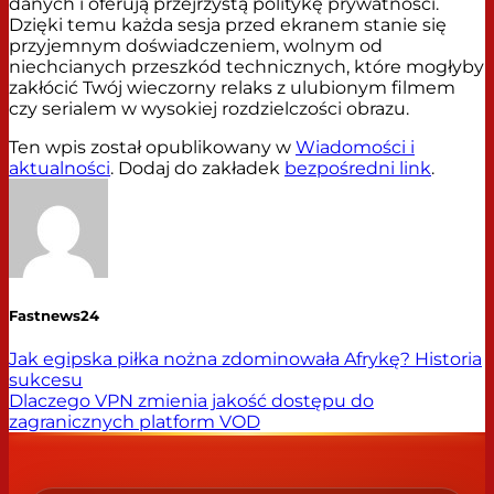
danych i oferują przejrzystą politykę prywatności.
Dzięki temu każda sesja przed ekranem stanie się
przyjemnym doświadczeniem, wolnym od
niechcianych przeszkód technicznych, które mogłyby
zakłócić Twój wieczorny relaks z ulubionym filmem
czy serialem w wysokiej rozdzielczości obrazu.
Ten wpis został opublikowany w
Wiadomości i
aktualności
. Dodaj do zakładek
bezpośredni link
.
Fastnews24
Jak egipska piłka nożna zdominowała Afrykę? Historia
sukcesu
Dlaczego VPN zmienia jakość dostępu do
zagranicznych platform VOD